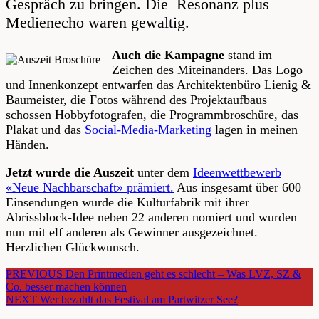
Gespräch zu bringen. Die Resonanz plus
Medienecho waren gewaltig.
Auch die Kampagne
stand im
Zeichen des Miteinanders. Das Logo
und Innenkonzept entwarfen das Architektenbüro Lienig &
Baumeister, die Fotos während des Projektaufbaus
schossen Hobbyfotografen, die Programmbroschüre, das
Plakat und das
Social-Media-Marketing
lagen in meinen
Händen.
Jetzt wurde die Auszeit
unter dem
Ideenwettbewerb
«Neue Nachbarschaft» prämiert.
Aus insgesamt über 600
Einsendungen wurde die Kulturfabrik mit ihrer
Abrissblock-Idee neben 22 anderen nomiert und wurden
nun mit elf anderen als Gewinner ausgezeichnet.
Herzlichen Glückwunsch.
POST
PREVIOUS
Den Printmedien geht es schlecht – Was LVZ, SZ &
Co. besser machen können
POST
NEXT
Wer bezahlt das Festival am Partwitzer See?