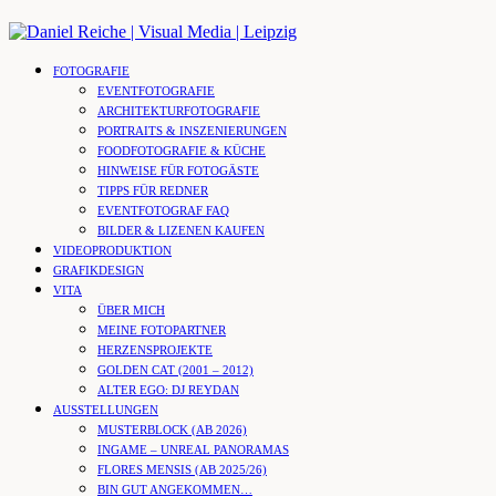
Skip
to
content
FOTOGRAFIE
EVENTFOTOGRAFIE
ARCHITEKTURFOTOGRAFIE
PORTRAITS & INSZENIERUNGEN
FOODFOTOGRAFIE & KÜCHE
HINWEISE FÜR FOTOGÄSTE
TIPPS FÜR REDNER
EVENTFOTOGRAF FAQ
BILDER & LIZENEN KAUFEN
VIDEOPRODUKTION
GRAFIKDESIGN
VITA
ÜBER MICH
MEINE FOTOPARTNER
HERZENSPROJEKTE
GOLDEN CAT (2001 – 2012)
ALTER EGO: DJ REYDAN
AUSSTELLUNGEN
MUSTERBLOCK (AB 2026)
INGAME – UNREAL PANORAMAS
FLORES MENSIS (AB 2025/26)
BIN GUT ANGEKOMMEN…