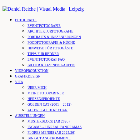
Skip
to
content
FOTOGRAFIE
EVENTFOTOGRAFIE
ARCHITEKTURFOTOGRAFIE
PORTRAITS & INSZENIERUNGEN
FOODFOTOGRAFIE & KÜCHE
HINWEISE FÜR FOTOGÄSTE
TIPPS FÜR REDNER
EVENTFOTOGRAF FAQ
BILDER & LIZENEN KAUFEN
VIDEOPRODUKTION
GRAFIKDESIGN
VITA
ÜBER MICH
MEINE FOTOPARTNER
HERZENSPROJEKTE
GOLDEN CAT (2001 – 2012)
ALTER EGO: DJ REYDAN
AUSSTELLUNGEN
MUSTERBLOCK (AB 2026)
INGAME – UNREAL PANORAMAS
FLORES MENSIS (AB 2025/26)
BIN GUT ANGEKOMMEN…