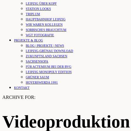
LEIPZIG ÜBER KOPF
STATION LOOKS
TRIPLUM
HAUPTBAHNHOF LEIPZIG
WIR WAREN KOLLEGEN
SORBISCHES BRAUCHTUM
WGT FOTOGRAFIE
PROJEKTE & BLOG
BLOG | PROJEKTE | NEWS
LEIPZIG-GRÜNAU DOWNLOAD
ZUKUNFTSLAND SACHSEN
SACHSENSOFA
FÜR ACTEMIUM BEI DER BVG
LEIPZIG MONOPOLY EDITION
GRÜNER SAUM
HOYERSWERDA 1991
KONTAKT
ARCHIVE FOR:
Videoproduktion