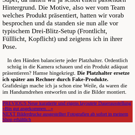
Hintergrund. Die Motive, also wer vom Team
welches Produkt präsentiert, hatten wir vorab
besprochen und da standen sie nun alle vor
typischem Drei-Blitz-Setup (Frontlicht,
Fülllicht, Kopflicht) und zeigtens ich in ihrer
Pose.
In den Händen balancierte jeder Platzhalter. Ordentlich
schräg in die Kamera schauen und ein Produkt adäquat
präsentieren? Hamse hingekriegt.
Die Platzhalter ersetze
ich später am Rechner durch Fake-Produkte.
Grafidesign mache ich ja schon eine Weile, da waren die
im Handumdrehen entworfen und in die Bilder montiert.
POST
PREVIOUS
Neue kuratierte und eigens layoutete Dauerausstellung
»Bin gut angekommen…«
POST
NEXT
Bilderdrucke ausgestellter Fotografien ab sofort in meinem
Shop erhältlich