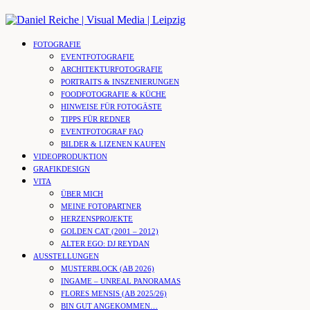
Skip
to
content
FOTOGRAFIE
EVENTFOTOGRAFIE
ARCHITEKTURFOTOGRAFIE
PORTRAITS & INSZENIERUNGEN
FOODFOTOGRAFIE & KÜCHE
HINWEISE FÜR FOTOGÄSTE
TIPPS FÜR REDNER
EVENTFOTOGRAF FAQ
BILDER & LIZENEN KAUFEN
VIDEOPRODUKTION
GRAFIKDESIGN
VITA
ÜBER MICH
MEINE FOTOPARTNER
HERZENSPROJEKTE
GOLDEN CAT (2001 – 2012)
ALTER EGO: DJ REYDAN
AUSSTELLUNGEN
MUSTERBLOCK (AB 2026)
INGAME – UNREAL PANORAMAS
FLORES MENSIS (AB 2025/26)
BIN GUT ANGEKOMMEN…