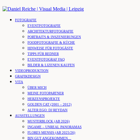
Skip
to
content
FOTOGRAFIE
EVENTFOTOGRAFIE
ARCHITEKTURFOTOGRAFIE
PORTRAITS & INSZENIERUNGEN
FOODFOTOGRAFIE & KÜCHE
HINWEISE FÜR FOTOGÄSTE
TIPPS FÜR REDNER
EVENTFOTOGRAF FAQ
BILDER & LIZENEN KAUFEN
VIDEOPRODUKTION
GRAFIKDESIGN
VITA
ÜBER MICH
MEINE FOTOPARTNER
HERZENSPROJEKTE
GOLDEN CAT (2001 – 2012)
ALTER EGO: DJ REYDAN
AUSSTELLUNGEN
MUSTERBLOCK (AB 2026)
INGAME – UNREAL PANORAMAS
FLORES MENSIS (AB 2025/26)
BIN GUT ANGEKOMMEN…