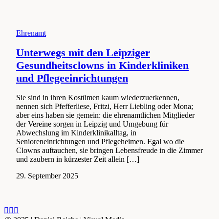
Ehrenamt
Unterwegs mit den Leipziger
Gesundheitsclowns in Kinderkliniken
und Pflegeeinrichtungen
Sie sind in ihren Kostümen kaum wiederzuerkennen,
nennen sich Pfefferliese, Fritzi, Herr Liebling oder Mona;
aber eins haben sie gemein: die ehrenamtlichen Mitglieder
der Vereine sorgen in Leipzig und Umgebung für
Abwechslung im Kinderklinikalltag, in
Senioreneinrichtungen und Pflegeheimen. Egal wo die
Clowns auftauchen, sie bringen Lebensfreude in die Zimmer
und zaubern in kürzester Zeit allein […]
29.
29. September 2025
September
2025
YouTube
Vimeo
LinkedIn
Get
GooglePlus
Picasa
Flickr
in