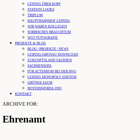
LEIPZIG ÜBER KOPF
STATION LOOKS
TRIPLUM
HAUPTBAHNHOF LEIPZIG
WIR WAREN KOLLEGEN
SORBISCHES BRAUCHTUM
WGT FOTOGRAFIE
PROJEKTE & BLOG
BLOG | PROJEKTE | NEWS
LEIPZIG-GRÜNAU DOWNLOAD
ZUKUNFTSLAND SACHSEN
SACHSENSOFA
FÜR ACTEMIUM BEI DER BVG
LEIPZIG MONOPOLY EDITION
GRÜNER SAUM
HOYERSWERDA 1991
KONTAKT
ARCHIVE FOR:
Ehrenamt