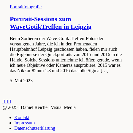
Portraitfotografie
Portrait-Sessions zum
WaveGotikTreffen in Leipzig
Beim Sortieren der Wave-Gotik-Treffen-Fotos der
vergangenen Jahre, die ich in den Promenaden
Hauptbahnhof Leipzig geschossen haben, fielen mir auch
die Ergebnisse der Quickportraits von 2015 und 2016 in die
Hände. Solche Sessions unternehme ich öfter, gerade, wenn
ich neue Objektive oder Kameras ausprobiere. 2015 war es
das Nikkor 85mm 1.8 und 2016 das tolle Sigma […]
14.
5. Mai 2023
August
2024
YouTube
Vimeo
LinkedIn
Get
GooglePlus
Picasa
Flickr
in
@ 2025 | Daniel Reiche | Visual Media
touch
Kontakt
Impressum
Datenschutzerklärung