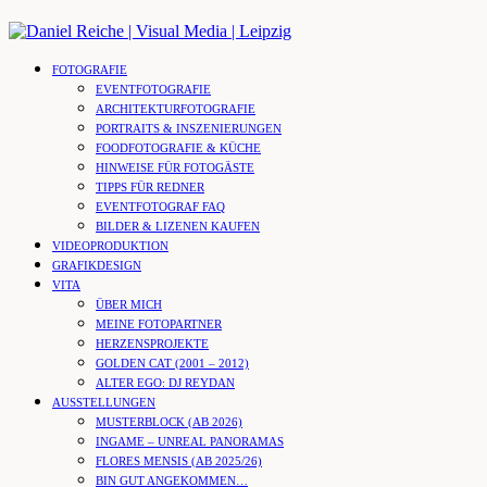
Skip
to
content
FOTOGRAFIE
EVENTFOTOGRAFIE
ARCHITEKTURFOTOGRAFIE
PORTRAITS & INSZENIERUNGEN
FOODFOTOGRAFIE & KÜCHE
HINWEISE FÜR FOTOGÄSTE
TIPPS FÜR REDNER
EVENTFOTOGRAF FAQ
BILDER & LIZENEN KAUFEN
VIDEOPRODUKTION
GRAFIKDESIGN
VITA
ÜBER MICH
MEINE FOTOPARTNER
HERZENSPROJEKTE
GOLDEN CAT (2001 – 2012)
ALTER EGO: DJ REYDAN
AUSSTELLUNGEN
MUSTERBLOCK (AB 2026)
INGAME – UNREAL PANORAMAS
FLORES MENSIS (AB 2025/26)
BIN GUT ANGEKOMMEN…